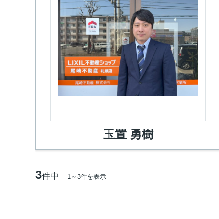
玉置 勇樹
3
件中
1～3件を表示